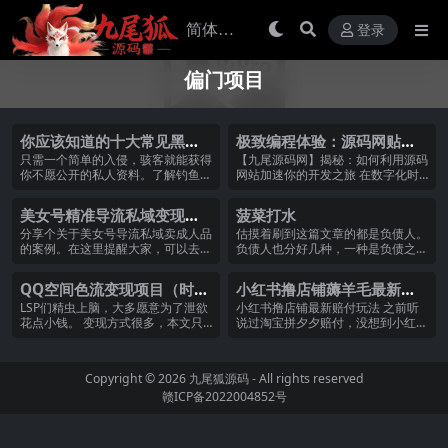
登录
偏门项目
你应该知道的十大常见黑客
极致编程体验：源码网贴心
技术
解密程序员心法
只需一个简单的入侵，骇客就能获得
【九尾源码网】揭秘：如何利用源码
你不愿公开的私人资料。了解钓鱼式
网站加速你的开发之旅 在数字化时
攻击、 DDoS...
代，开发者面临着...
美女号精准导流私域变现案
菠菜打水
例！
分享个关于美女号导流私域卖成人品
估摸着刷到这篇文章的都是负债人。
的案例。在这里提醒大家，可以去学
负债人也分好几种，一种是负债之
习参考别人的推广...
后，老老实实打工...
QQ空间色流变现项目（时效
小红书撸店铺薅羊毛最新赔
有限）
付玩法
LSP们精虫上脑，大多愿意为了泄欲
小红书撸店铺最新赔付玩法 之前听
花点小钱。 变现方式很多，本文只
说过淘宝拼夕夕赔付，没想到小红书
简单涉及，此项...
也可以赔付。 有...
Copyright © 2026
九尾狐源码
- All rights reserved
赣ICP备2022004852号