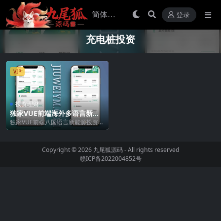
登录
充电桩投资
VIP
投资理财
独家VUE前端海外多语言新能
源投资理财系统，支持八国语
独家VUE前端八国语言新能源投资理
言
财系统 | 充电桩/氢能源/光伏电站理
财平台 ...
Copyright © 2026
九尾狐源码
- All rights reserved
赣ICP备2022004852号