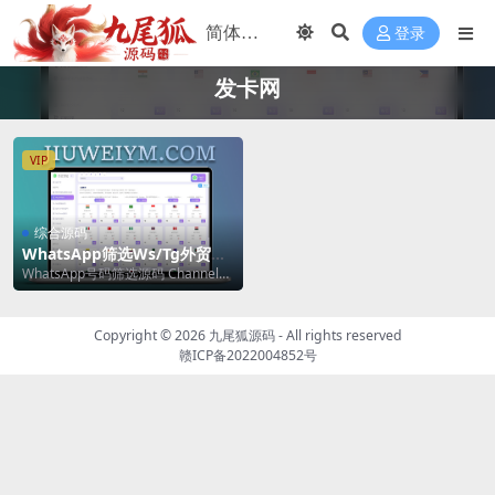
登录
发卡网
VIP
综合源码
WhatsApp筛选Ws/Tg外贸营
销Supplier推特号/FB号/谷歌
WhatsApp号码筛选源码 Channel社
号/小火箭Ws/Channel社交账
交账号 Tg外贸营销源码 账号售...
号/账号售卖网源码
Copyright © 2026
九尾狐源码
- All rights reserved
赣ICP备2022004852号