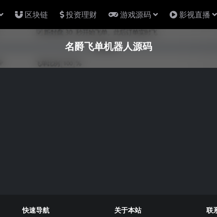
区块链
投资理财
游戏源码
影视直播
名爵飞单机器人源码
快速导航
关于本站
联