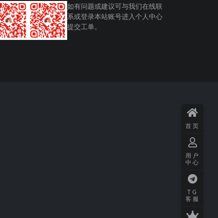
如有问题或建议可与我们在线联
系或登录本站账号进入个人中心
提交工单。
首页
用户
中心
TG
客服