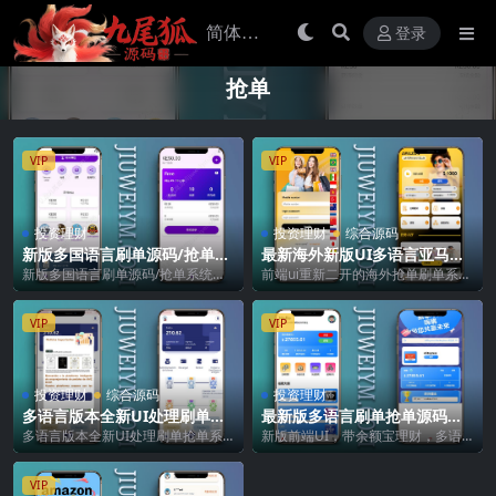
登录
抢单
VIP
VIP
投资理财
投资理财
综合源码
新版多国语言刷单源码/抢单系
最新海外新版UI多语言亚马逊
统源码下载/含搭建教程/支持
刷单源码/海外抢单刷单/叠加
新版多国语言刷单源码/抢单系统源
前端ui重新二开的海外抢单刷单系
打针/可二开
组/带搭建教程
码下载/含搭建教程/支持打针/可二开
统，前端多种语言 系统支预约爆
开发语言 ...
单、叠加组、余额宝...
VIP
VIP
投资理财
综合源码
投资理财
多语言版本全新UI处理刷单抢
最新版多语言刷单抢单源码带
单系统带分组模式
分组升级版/外版多语言刷单源
多语言版本全新UI处理刷单抢单系
新版前端UI，带余额宝理财，多语
码
统带分组模式 二开前端UI，前端uin
言：繁体中文、英文、阿拉伯语、西
app开发...
班牙语、葡萄牙语...
VIP