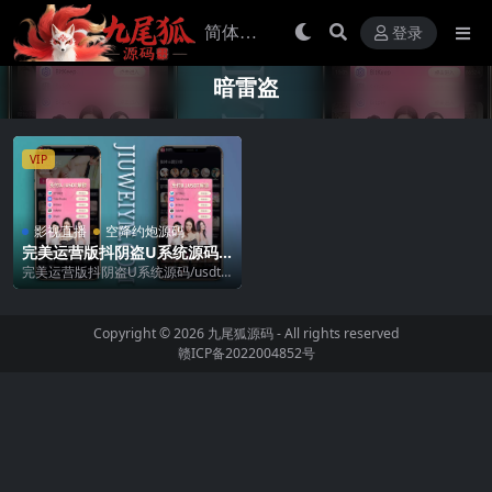
登录
暗雷盗
VIP
影视直播
空降约炮源码
完美运营版抖阴盗U系统源码/
usdt暗雷盗U系统/usdt授权秒
完美运营版抖阴盗U系统源码/usdt
U源码/单独代理后台三级分佣
暗雷盗U系统/usdt授权秒U源码/单
独代理...
Copyright © 2026
九尾狐源码
- All rights reserved
赣ICP备2022004852号