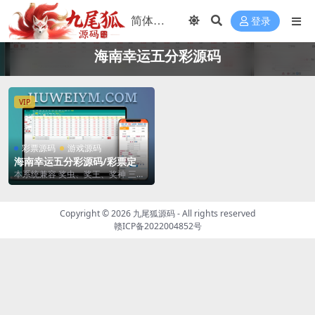
登录
海南幸运五分彩源码
VIP
彩票源码
游戏源码
海南幸运五分彩源码/彩票定制
开发/七星彩源码/排列五系统
本系统兼容 奖虫、奖王、奖神 三大
定制/信用盘APP开发
热门架构，只需下载一个 APP，用
户即可无缝切...
Copyright © 2026
九尾狐源码
- All rights reserved
赣ICP备2022004852号