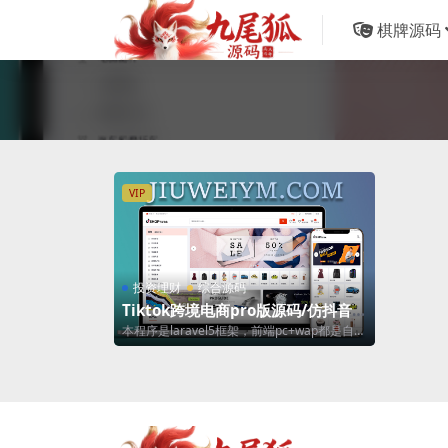
棋牌源码
VIP
投资理财
综合源码
Tiktok跨境电商pro版源码/仿抖音跨
境平台/亚马逊跨境商城/跨境电商独
本程序是laravel5框架，前端pc+wap都是自适
立站/卖家中心/批量导入商品
应的，有卖家端，前端可以申...