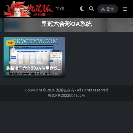
登录
皇冠六合彩OA系统
VIP
彩票源码
游戏源码
最新澳门六合彩OA信用盘双面
盘/皇冠六合彩OA系统/完整可
澳门六合彩OA信用盘双面盘/皇冠六
运营
合彩OA系统/完整可运营 源码说明
澳门六合彩...
Copyright © 2026
九尾狐源码
- All rights reserved
赣ICP备2022004852号