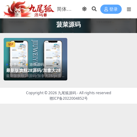
登录
菠菜源码
VIP
彩票源码
游戏源码
最新版旗舰28源码/加拿大28/
pc蛋蛋/幸运28系统源码彩种丰
最新版旗舰28源码/加拿大28/pc蛋
富/机器人带控完美无BUG/带
蛋/幸运28系统源码彩种丰富/机器人
搭建教程
带控完...
Copyright © 2026
九尾狐源码
- All rights reserved
赣ICP备2022004852号