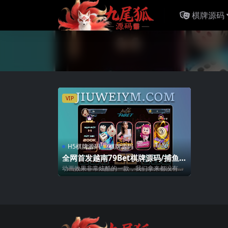
棋牌源码
VIP
H5棋牌源码
棋牌源码
全网首发越南79Bet棋牌源码/捕鱼扑
克电玩老虎机游戏运营版本/可二开
动画效果非常炫酷的一款，我们拿来都没有教
改语言/带控制充值/全开源无加密带
程，都是我们技术研究好架设，截图，录制
视...
搭建教程