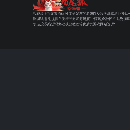
找资源上九尾狐源码网,本站发布的源码以及程序基本均经过站
测调试运行,提供各类精品游戏源码,商业源码,金融投资,理财源码
块链,交易所源码游戏视频教程等优质的游戏网站资源!