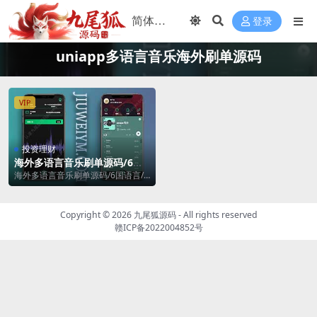
登录
uniapp多语言音乐海外刷单源码
VIP
投资理财
海外多语言音乐刷单源码/6国
语言/最新UI定制uniapp多语
海外多语言音乐刷单源码/6国语言/
言音乐海外刷单源码/抢单系
最新UI定制uniapp多语言音乐海外
统/订单自动匹配系统/音乐刷
刷单源码...
单源码/刷单源码
Copyright © 2026
九尾狐源码
- All rights reserved
赣ICP备2022004852号