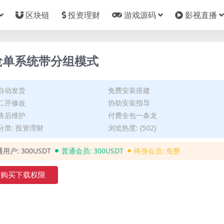
区块链
投资理财
游戏源码
影视直播
抢单系统带分组模式
自动发货
免费安装搭建
二开修改
协助安装指导
售后维护
付费全包一条龙
分类:
投资理财
浏览热度: (502)
通用户:
300USDT
普通会员:
300USDT
终身会员:
免费
购买下载权限