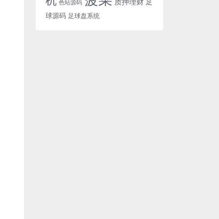
质押理财
足
色站源码
球源码
足球盘系统