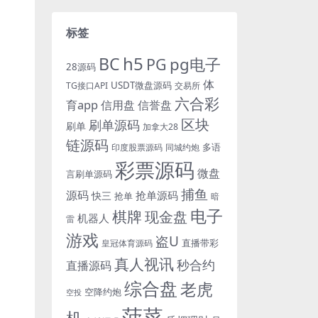
标签
h5
BC
pg电子
PG
28源码
体
USDT微盘源码
TG接口API
交易所
六合彩
育app
信用盘
信誉盘
区块
刷单源码
刷单
加拿大28
链源码
多语
印度股票源码
同城约炮
彩票源码
微盘
言刷单源码
捕鱼
源码
抢单源码
快三
抢单
暗
电子
棋牌
现金盘
机器人
雷
游戏
盗U
直播带彩
皇冠体育源码
真人视讯
秒合约
直播源码
综合盘
老虎
空降约炮
空投
菠菜
机