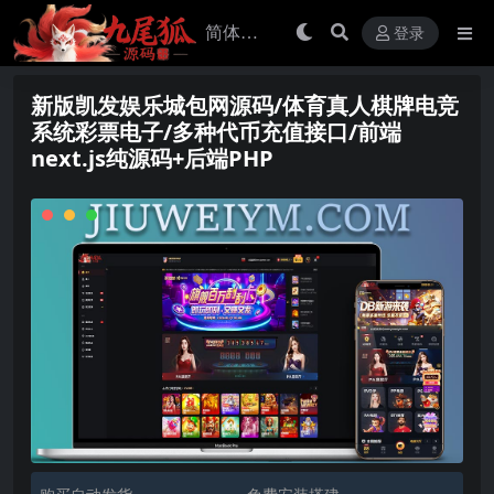
登录
新版凯发娱乐城包网源码/体育真人棋牌电竞
系统彩票电子/多种代币充值接口/前端
next.js纯源码+后端PHP