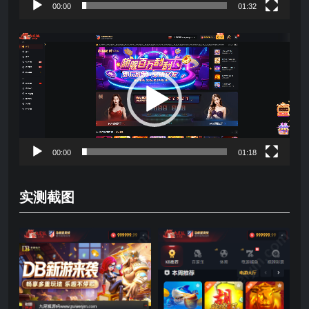
00:00
01:32
视
频
播
放
器
00:00
01:18
实测截图