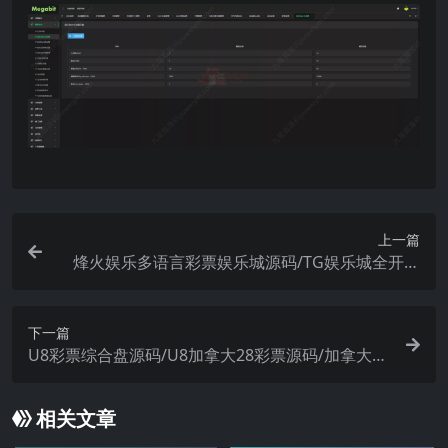
上一篇
烽火娱乐多语言彩票娱乐城源码/TG娱乐城全开源
版本/私彩可控/带搭建教程
下一篇
U8彩票综合盘源码/U8加拿大28彩票源码/加拿大网
盘996加拿大牛牛彩票系统源码
相关文章