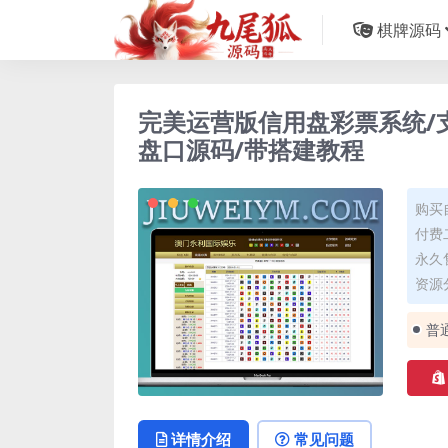
棋牌源码
完美运营版信用盘彩票系统/
盘口源码/带搭建教程
购买
付费
永久
资源
普
详情介绍
常见问题