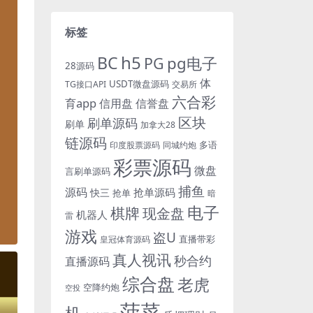
标签
h5
BC
pg电子
PG
28源码
体
USDT微盘源码
TG接口API
交易所
六合彩
育app
信用盘
信誉盘
区块
刷单源码
刷单
加拿大28
链源码
多语
印度股票源码
同城约炮
彩票源码
微盘
言刷单源码
捕鱼
源码
抢单源码
快三
抢单
暗
电子
棋牌
现金盘
机器人
雷
游戏
盗U
直播带彩
皇冠体育源码
真人视讯
秒合约
直播源码
综合盘
老虎
空降约炮
空投
菠菜
机