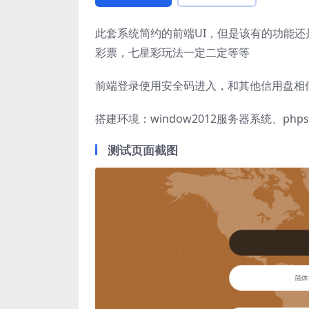
此套系统简约的前端UI，但是该有的功能
彩票，七星彩玩法一定二定等等
前端登录使用安全码进入，和其他信用盘相
搭建环境：window2012服务器系统、phpst
测试页面截图