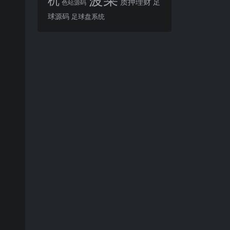
质押理财
足
色站源码
球源码
足球盘系统