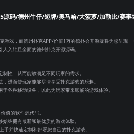
H5源码/德州牛仔/短牌/奥马哈/大菠萝/加勒比/赛事
扑克游戏，而德州扑克APP/价值1万的德扑会开源版将为您呈现一
引人入胜且全面的德州扑克开源源码。
定制性，从而能够满足不同玩家的需求。
法，进而使玩家能够尽情享受扑克游戏的乐趣。
用于各种移动设备，以此为玩家带来顺畅的游戏体验。
具价值的软件源代码。
够始终拥有最新和最优质的游戏体验。
上手并快速定制和部署您自己的扑克游戏。