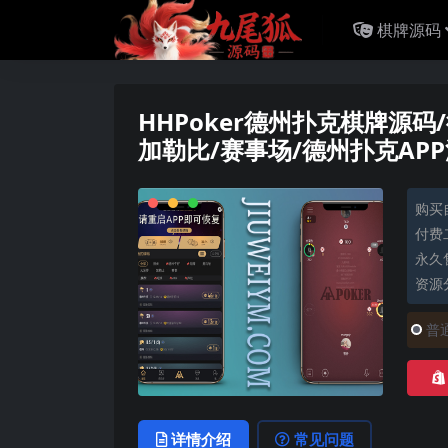
棋牌源码
HHPoker德州扑克棋牌源码
加勒比/赛事场/德州扑克AP
购买
付费
永久
资源
普
详情介绍
常见问题