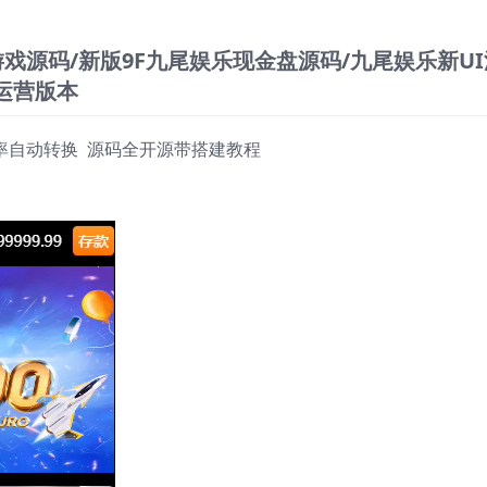
游戏源码/新版9F九尾娱乐现金盘源码/九尾娱乐新UI
/运营版本
币费率自动转换 源码全开源带搭建教程