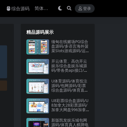
综合源码
登录
精品源码展示
缅甸在线赌场PG综合
盘源码/多语言海外菠
菜Slots游戏源码/运
营级缅甸赌场系统/缅
甸电玩捕鱼游戏源码
开云体育、高仿开云
娱乐综合盘娱乐城源
码/带各类api接口/可
接美盛+NG/娱乐城源
码/已对接usdt支付
U体育源码/体育投注
源码/包网源码/彩票
综合盘源码/体育直
播/上百款彩票玩法
U8彩票综合盘源码/U
8加拿大28彩票源码/
加拿大网盘996加拿
大牛牛彩票系统源码
新版凯发娱乐城包网
源码/体育真人棋牌电