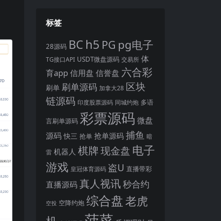
标签
h5
BC
pg电子
PG
28源码
体
USDT微盘源码
TG接口API
交易所
六合彩
育app
信用盘
信誉盘
区块
刷单源码
刷单
加拿大28
链源码
多语
印度股票源码
同城约炮
彩票源码
微盘
言刷单源码
捕鱼
源码
抢单源码
快三
抢单
暗
电子
棋牌
现金盘
机器人
雷
游戏
盗U
直播带彩
皇冠体育源码
真人视讯
秒合约
直播源码
综合盘
老虎
空降约炮
空投
菠菜
机