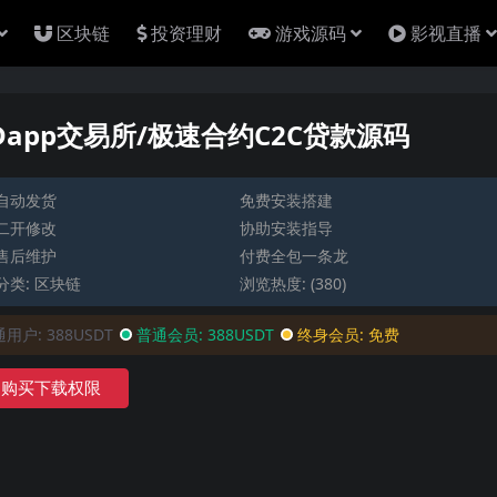
区块链
投资理财
游戏源码
影视直播
app交易所/极速合约C2C贷款源码
自动发货
免费安装搭建
二开修改
协助安装指导
售后维护
付费全包一条龙
分类:
区块链
浏览热度: (380)
通用户:
388USDT
普通会员:
388USDT
终身会员:
免费
购买下载权限