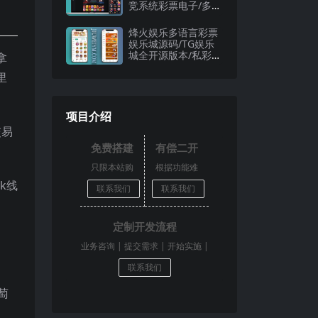
竞系统彩票电子/多种
代币充值接口/前端n
ext.js纯源码+后端PH
烽火娱乐多语言彩票
P
娱乐城源码/TG娱乐
城全开源版本/私彩可
拿
控/带搭建教程
里
项目介绍
交易
免费搭建
有偿二开
只限本站购
根据功能难
k线
买的源码
度收费
联系我们
联系我们
定制开发流程
业务咨询 | 提交需求 | 开始实施 |
确认 | 售后服务
联系我们
萄