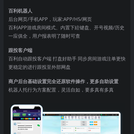
百利机器人
后台网页/手机APP，玩家:APP/H5/网页
百利APP游戏房间模式、内置下紸键盘、开号视频/历史
一应俱全，用户报表明了随时可查
跟投客户端
百利自动跟投客户端 打盘好助手 同步房间游戏注单更快
更稳定的进行跟投至外部网盘
商户后台基础设置完全还原软件操作，更多自助设置
机器人托行为方案配置，灵活自如，要多真有多真