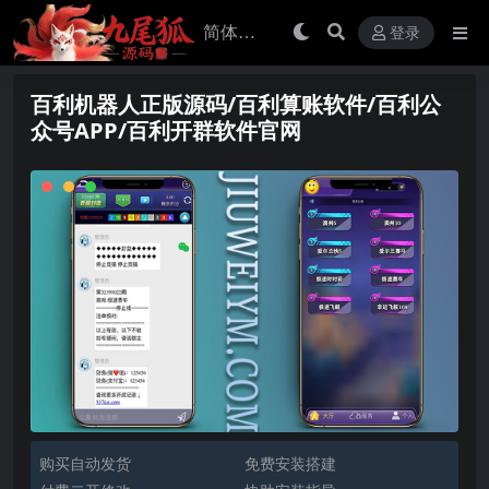
登录
百利机器人正版源码/百利算账软件/百利公
众号APP/百利开群软件官网
购买自动发货
免费安装搭建