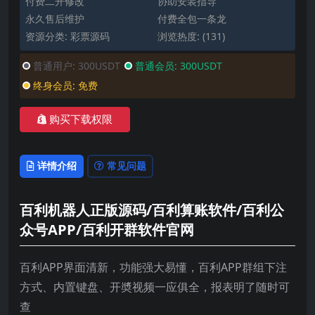
付费二开修改
协助安装指导
永久售后维护
付费全包一条龙
资源分类:
彩票源码
浏览热度: (131)
普通用户:
300USDT
普通会员:
300USDT
终身会员:
免费
购买下载权限
详情介绍
常见问题
百利机器人正版源码/百利算账软件/百利公
众号APP/百利开群软件官网
百利APP界面清新，功能强大易懂，百利APP群组下注
方式、内置键盘、开奬视频一应俱全，报表明了随时可
查