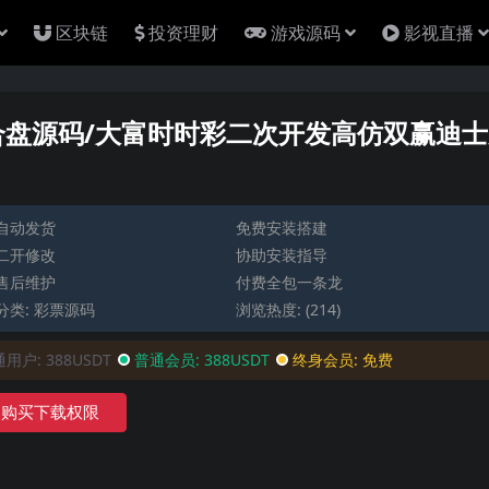
区块链
投资理财
游戏源码
影视直播
综合盘源码/大富时时彩二次开发高仿双赢迪
自动发货
免费安装搭建
二开修改
协助安装指导
售后维护
付费全包一条龙
分类:
彩票源码
浏览热度: (214)
通用户:
388USDT
普通会员:
388USDT
终身会员:
免费
购买下载权限