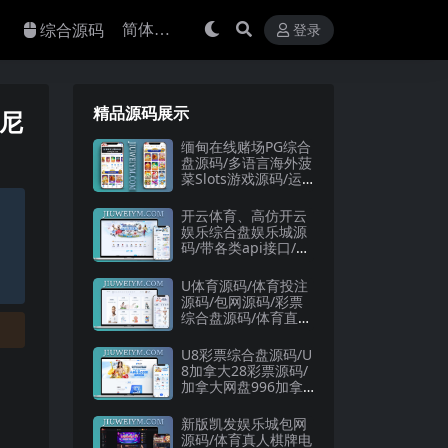
综合源码
登录
精品源码展示
士尼
缅甸在线赌场PG综合
盘源码/多语言海外菠
菜Slots游戏源码/运
营级缅甸赌场系统/缅
甸电玩捕鱼游戏源码
开云体育、高仿开云
娱乐综合盘娱乐城源
码/带各类api接口/可
接美盛+NG/娱乐城源
码/已对接usdt支付
U体育源码/体育投注
源码/包网源码/彩票
综合盘源码/体育直
播/上百款彩票玩法
U8彩票综合盘源码/U
8加拿大28彩票源码/
加拿大网盘996加拿
大牛牛彩票系统源码
新版凯发娱乐城包网
源码/体育真人棋牌电