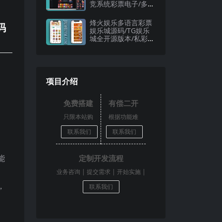
竞系统彩票电子/多种
代币充值接口/前端n
ext.js纯源码+后端PH
烽火娱乐多语言彩票
码
P
娱乐城源码/TG娱乐
城全开源版本/私彩可
控/带搭建教程
项目介绍
免费搭建
有偿二开
只限本站购
根据功能难
买的源码
度收费
联系我们
联系我们
能
定制开发流程
业务咨询 | 提交需求 | 开始实施 |
，
确认 | 售后服务
联系我们