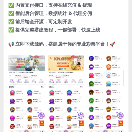
✅
内置支付接口，支持在线充值 & 提现
✅
智能后台管理，数据统计 & 代理分佣
✅
前后端全开源，可定制开发
✅
提供完整搭建教程，一键部署，快速上线
📢
立即下载源码，搭建属于你的专业彩票平台！🚀