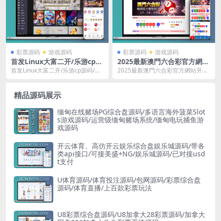
彩票源码
游戏源码
彩票源码
游戏源码
首发Linux大富二开/乐游cp源
2025最新澳門六合彩官方網站
码/完美控杀/双玩法运营级BC
开奖网源码/六合彩开奖网源
首发Linux大富二开/乐游cp源码/完
2025最新澳門六合彩官方網站开奖
源码
码/视频开奖摇号/API对接开
美控杀/双玩法运营级BC源码 1比1
网源码,六合彩开奖网源码,开奖网系
奖/可设置多个广告位置
高仿...
统,视频摇号...
精品源码展示
缅甸在线赌场PG综合盘源码/多语言海外菠菜Slot
s游戏源码/运营级缅甸赌场系统/缅甸电玩捕鱼游
戏源码
开云体育、高仿开云娱乐综合盘娱乐城源码/带各
类api接口/可接美盛+NG/娱乐城源码/已对接usd
t支付
U体育源码/体育投注源码/包网源码/彩票综合盘
源码/体育直播/上百款彩票玩法
U8彩票综合盘源码/U8加拿大28彩票源码/加拿大