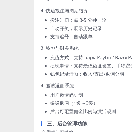
4. 快速投注与周期结算
投注时间：每 3-5 分钟一轮
自动开奖，展示历史记录
支持追号、自动跟单
3. 钱包与财务系统
充值方式：支持 uapi/ Paytm / Razo
提现申请：支持最低额度设置、手续费
钱包记录清晰：收入/支出/返佣分明
4. 邀请返佣系统
用户邀请码机制
多级返佣（1级～3级）
后台可配置佣金比例与激活规则
三、后台管理功能