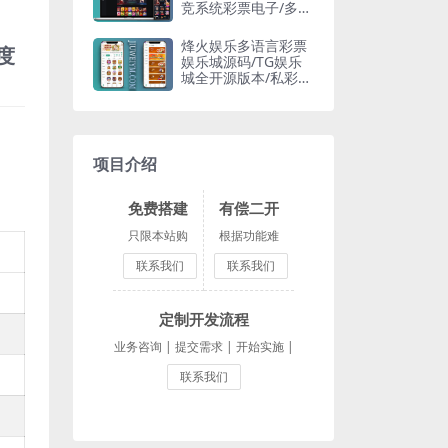
竞系统彩票电子/多种
代币充值接口/前端n
ext.js纯源码+后端PH
烽火娱乐多语言彩票
度
P
娱乐城源码/TG娱乐
城全开源版本/私彩可
控/带搭建教程
项目介绍
免费搭建
有偿二开
只限本站购
根据功能难
买的源码
度收费
联系我们
联系我们
定制开发流程
业务咨询 | 提交需求 | 开始实施 |
确认 | 售后服务
联系我们