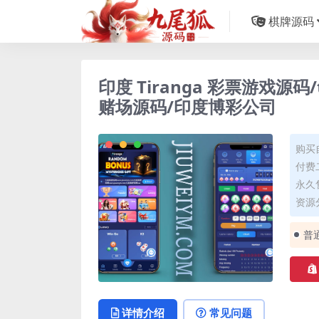
棋牌源码
印度 Tiranga 彩票游戏源
赌场源码/印度博彩公司
购买
付费
永久
资源
普
详情介绍
常见问题