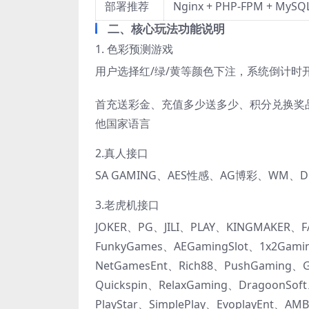
部署推荐
Nginx + PHP-FPM + 
二、核心玩法功能说明
1. 色彩预测游戏
用户选择红/绿/黄等颜色下注，系统倒计时开
首充送彩金、充值多少送多少、积分兑换奖
他国家语言
2.真人接口
SA GAMING、AES性感、AG博彩、WM、DR
3.老虎机接口
JOKER、PG、JILI、PLAY、KINGMAKER、FA
FunkyGames、AEGamingSlot、1x2Gam
NetGamesEnt、Rich88、PushGaming、Ga
Quickspin、RelaxGaming、DragoonSo
PlayStar、SimplePlay、EvoplayEnt、AM