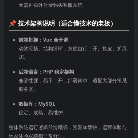
无需再额外付费购买客服系统
📌 技术架构说明（适合懂技术的老板）
前端框架：Vue 全开源
动效流畅、结构清晰，方便自行二开、换皮、扩展
UI。
后端语言：PHP 稳定架构
兼容性强，易于二开，部署简单，适配大部分常见
服务器。
数据库：MySQL
稳定、成熟、易维护。
整体系统运行逻辑丝滑顺畅，资源加载快，运营体验与
玩家体验双端都非常舒适。