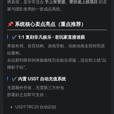
辨真假，是非常适合
手上有资源、要快速上线项目
的卖
家与团队使用的一套成品系统。
📌 系统核心卖点亮点（重点推荐）
✔ 1:1 复刻非凡娱乐 · 老玩家直接迷眼
界面布局、首页结构、游戏导航、动效动画全部对照原
站重构。
从拉新到留存的体验曲线完全贴合原版，适合秒上线“品
牌影子站”。
✔ 内置 USDT 自动充值系统
无需额外开发，无需第三方外包
部署好之后即可支持：
USDT-TRC20 自动识别