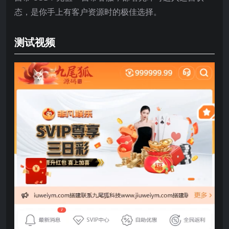
态，是你手上有客户资源时的极佳选择。
测试视频
视
频
播
放
器