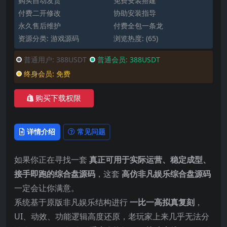
购买自动发货
免费安装搭建
付费二开修改
协助安装指导
永久售后维护
付费全包一条龙
资源分类:
游戏源码
浏览热度: (65)
普通用户:
388USDT
普通会员:
388USDT
终身会员:
免费
购买下载权限
详情介绍
常见问题
如果你正在寻找一套
真正可用于实际运营、稳定成型、
接手即跑的综合盘源码
，这套
高仿非凡娱乐综合盘源码
一定会让你满意。
系统基于原版非凡娱乐结构进行
一比一高拟真复刻
，
UI、动效、功能逻辑高度还原，老玩家上来几乎无法分