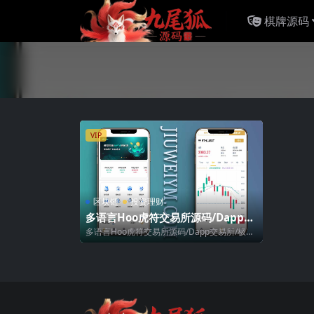
棋牌源码
VIP
区块链
投资理财
多语言Hoo虎符交易所源码/Dapp交
易所/极速合约C2C贷款源码
多语言Hoo虎符交易所源码/Dapp交易所/极速
合约/C2C贷款 程序里面之前是...