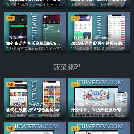
财系统】全开源源码，支持共
源码/新增推广APP下载页面/
系统简介 本系统是一款支持 Amazo
快分期贷款源码，纯净安全的小贷系
享充电宝业务
内附搭建教程
n海外市场 的 多语言投资理财平台
统源码，稳定无毒，后台功能强大可
源码，适...
直接导出 源码介...
VIP
VIP
投资理财
投资理财
综合源码
海外多语言音乐刷单源码/6国
2025多语言股票交易系统源码/
语言/最新UI定制uniapp多语
股票配资策略/印股/美股/马来
海外多语言音乐刷单源码/6国语言/
2024多国股票新版UI演示/印股/美
言音乐海外刷单源码/抢单系
西亚股/港股/泰股/韩股
最新UI定制uniapp多语言音乐海外
股/马来西亚股/港股/泰股/韩股 功
统/订单自动匹配系统/音乐刷
刷单源码...
能：涨...
单源码/刷单源码
菠菜源码
VIP
VIP
游戏源码
综合盘源码
彩票源码
游戏源码
缅甸在线赌场PG综合盘源码/
开云体育、高仿开云娱乐综合
多语言海外菠菜Slots游戏源
盘娱乐城源码/带各类api接口/
这套是给客户定制的缅甸综合盘源
这套算是比较成熟的体育包网综合盘
码/运营级缅甸赌场系统/缅甸
可接美盛+NG/娱乐城源码/已
码 在当地非常火 经过客户同意放出
方案，体育用的是开云体系，整体走
电玩捕鱼游戏源码
对接usdt支付
来给会员们免...
的都是接口模式，...
VIP
VIP