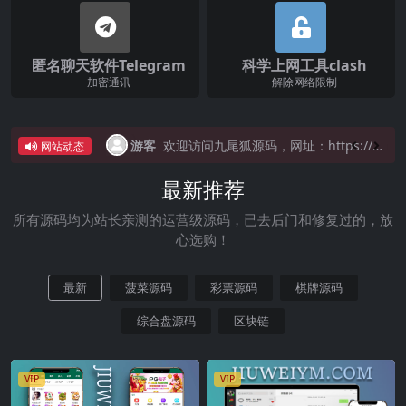
匿名聊天软件Telegram
科学上网工具clash
加密通讯
解除网络限制
欢迎访问九尾狐源码，网址：https://www.jiuweiym.com
游客
1 秒前
欢迎访问九尾狐源码，网址：https://www.jiuweiym.com
网站动态
最新推荐
所有源码均为站长亲测的运营级源码，已去后门和修复过的，放
心选购！
最新
菠菜源码
彩票源码
棋牌源码
综合盘源码
区块链
VIP
VIP