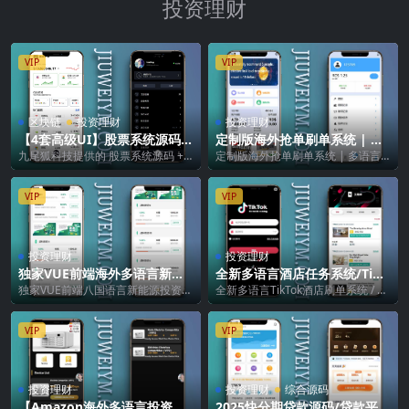
投资理财
U源码
VIP
VIP
区块链
投资理财
投资理财
【4套高级UI】股票系统源码/
定制版海外抢单刷单系统 | 多
新股申购/大宗交易/质押理财/
语言支持 | 亚马逊订单控 + 余
九尾狐科技提供的 股票系统源码 +
定制版海外抢单刷单系统 | 多语言
两融双融/A股/港股/美股/韩
额宝功能
多市场交易系统方案 采用授权搭建
支持 | 亚马逊订单控 + 余额宝功能
股/印股多市场交易系统
模式，支持全...
🚀 全...
VIP
VIP
投资理财
投资理财
独家VUE前端海外多语言新能
全新多语言酒店任务系统/TikT
源投资理财系统，支持八国语
ok酒店刷单平台/智能抢单连单
独家VUE前端八国语言新能源投资理
全新多语言TikTok酒店刷单系统 / 任
言
卡单
财系统 | 充电桩/氢能源/光伏电站理
务抢单平台 / 智能连单卡单 🚀 前
财平台 ...
端...
VIP
VIP
投资理财
投资理财
综合源码
【Amazon海外多语言投资理
2025快分期贷款源码/贷款平台