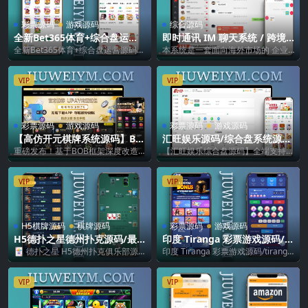
彩票源码
游戏源码
综合源码
全新Bet365体育+综合盘运营
即时通讯 IM 聊天系统 / 跨境
源码/前端VUE＋后端PHP架
海外聊天 APP 源码 / H5网页
全新Bet365体育+综合盘运营源码｜
本系统是一套面向海外市场的 企业
构/集成本地彩+美盛接口+多支
聊天室（企业级原生开发）
前端VUE＋后端PHP架构｜集成本地
级即时通讯（IM）框架，整套产品
付通道
彩+美...
由专业团队独立自...
VIP
VIP
彩票源码
游戏源码
彩票源码
游戏源码
【高仿开元棋牌系统源码】BO
汇旺娱乐源码/综合盘系统源
B内核二开版本｜支持APP封装
码/PG接口+真人视讯+棋牌捕
重磅发布！基于BOB框架深度改造
【汇旺娱乐综合盘源码】全端支持｜
+三方API对接｜前后端全开源
鱼+USDT充值+APP/H5三端支
的“开元棋牌”高仿版源码系统震撼上
PG娱乐城+真人视讯+棋牌捕鱼+体
可控
持
线！ 此套程序...
育竞猜+USD...
VIP
VIP
H5棋牌源码
棋牌源码
彩票源码
游戏源码
H5德扑之星德州扑克源码/最
印度 Tiranga 彩票游戏源码/ti
新无授权版德州扑克源码/德州
range印度综合盘源码/海外菠
🃏 德扑之星 H5德州扑克俱乐部源
印度 Tiranga 彩票游戏源码/tirange
线上俱乐部源码
菜源码/印度赌场源码/印度博
码 — 打造专属你的扑克王国 德扑之
印度综合盘源码/海外菠菜源码/...
彩公司
星俱乐部系...
VIP
VIP